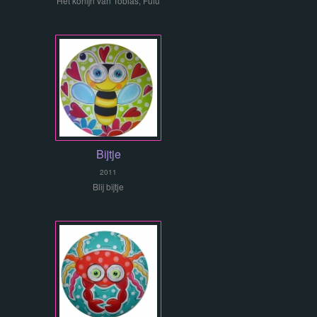
Het konijn van Tobias, Fufu
Bijtje
2011
Blij bijtje