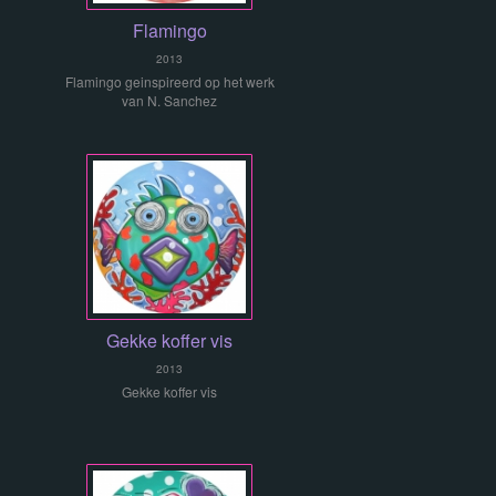
Flamingo
2013
Flamingo geinspireerd op het werk
van N. Sanchez
Gekke koffer vis
2013
Gekke koffer vis