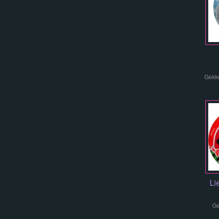
Gekke
Li
Ge