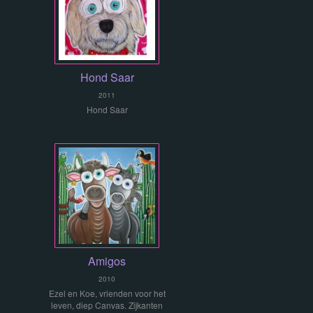
Hond Saar
2011
Hond Saar
Amigos
2010
Ezel en Koe, vrienden voor het
leven, diep Canvas. Zijkanten