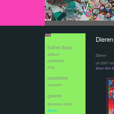
Dieren
Esther Buys
welkom
Dieren
publicaties
uit 2007 to
blog
stuur een b
exposities
overzicht
galerie
damanan dushi
dieren