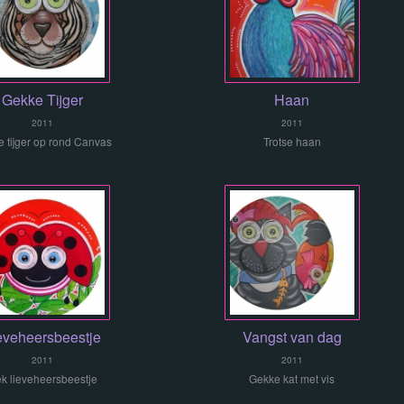
Gekke Tijger
Haan
2011
2011
 tijger op rond Canvas
Trotse haan
eveheersbeestje
Vangst van dag
2011
2011
k lieveheersbeestje
Gekke kat met vis