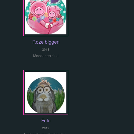
Roze biggen
2013
Moeder en kind
Fufu
2012