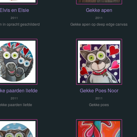
Elvis en Elsie
Gekke apen
2011
2011
en in opracht geschilderd
Gekke apen op deep edge canvas
ke paarden liefde
Gekke Poes Noor
2011
2011
kke paarden liefde
Gekke poes