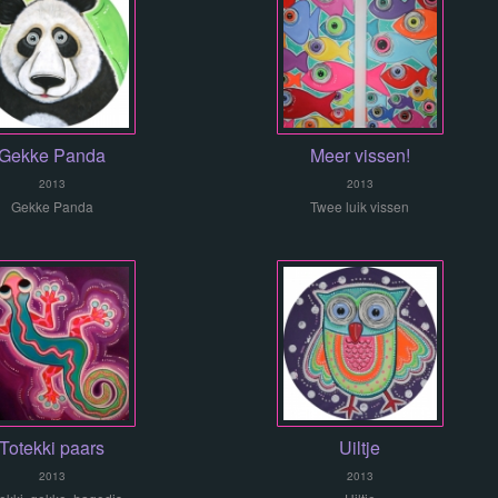
Gekke Panda
Meer vissen!
2013
2013
Gekke Panda
Twee luik vissen
Totekki paars
Uiltje
2013
2013