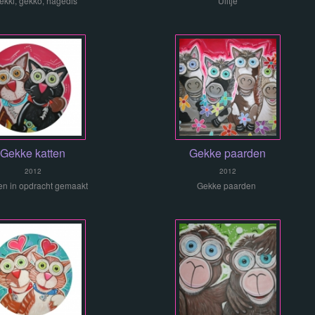
ekki, gekko, hagedis
Uiltje
Gekke katten
Gekke paarden
2012
2012
ten in opdracht gemaakt
Gekke paarden