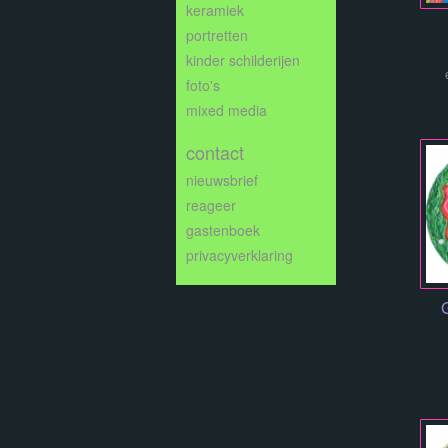
keramiek
portretten
kinder schilderijen
foto's
mixed media
contact
nieuwsbrief
reageer
gastenboek
privacyverklaring
G