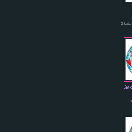
2 katt
Gek
Ge