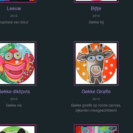
Leeuw
Bijtje
2015
2013
explosie van kleur
Gekke bij
ekke diklipvis
Gekke Giraffe
2013
2013
Gekke vis
Gekke giraffe op ronde canvas,
zijkanten meegeschilderd